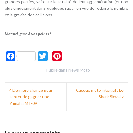
grandes parties, voire sur la totalité de leur agglomération (et non
plus uniquement dans quelques rues), en vue de réduire le nombre
et la gravité des collisions.
Motard, gare à vos points !
F
T
Pi
ac
w
nt
Publié dans
News Moto
e
itt
er
b
er
es
N
Dernière chance pour
Casque moto intégral : Le
o
t
tenter de gagner une
Shark Skwal
a
o
Yamaha MT-09
v
k
i
g
Laisser un commentaire