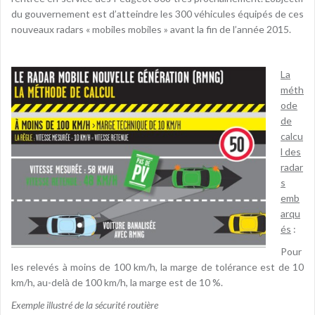
du gouvernement est d’atteindre les 300 véhicules équipés de ces
nouveaux radars « mobiles mobiles » avant la fin de l’année 2015.
La
méth
ode
de
calcu
l des
radar
s
emb
arqu
és
:
Pour
les relevés à moins de 100 km/h, la marge de tolérance est de 10
km/h, au-delà de 100 km/h, la marge est de 10 %.
Exemple illustré de la sécurité routière