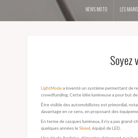
p
a
NEWS MOTO
LES MAIN
l
Soyez v
LightMode
a inventé un système permettant de re
crowdfunding. Cette idée lumineuse a pour but de v
Être visible des automobilistes est primordial, n
davantage en ce sens, en proposant des équipement
En terme de casques lumineux, il n’y a pas grand-ch
quelques années le
Skawl
, équipé de LED.
Une étude Anglaise, démontre clairement que le p