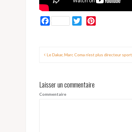
F
T
Pi
ac
w
nt
e
itt
er
b
er
es
N
Le Dakar, Marc Coma n’est plus directeur sport
o
t
a
o
v
k
Laisser un commentaire
i
g
Commentaire
a
t
i