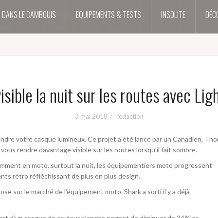
S DANS LE CAMBOUIS
EQUIPEMENTS & TESTS
INSOLITE
DÉC
isible la nuit sur les routes avec Li
3 mai 2018
redaction
ndre votre casque lumineux. Ce projet a été lancé par un Canadien, T
ous rendre davantage visible sur les routes lorsqu’il fait sombre.
otamment en moto, surtout la nuit, les équipementiers moto progressent
s rétro réfléchissant de plus en plus design.
ose sur le marché de l’équipement moto. Shark a sorti il y a déjà
ort d’un casque de couleur blanche permet de diminuer de 24%les