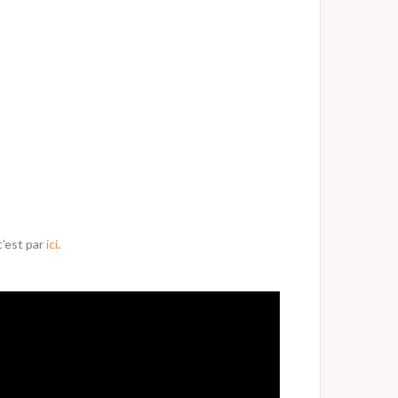
c’est par
ici
.