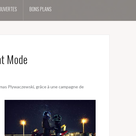
e
OUVERTES
BONS PLANS
s
t
ght Mode
homas Plywaczewski, grâce à une campagne de